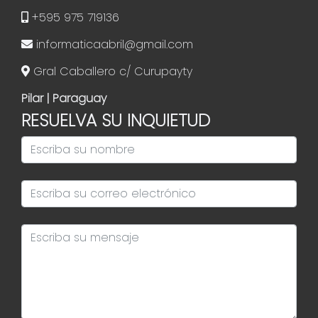
+595 975 719136
informaticaabril@gmail.com
Gral Caballero c/ Curupayty
Pilar | Paraguay
RESUELVA SU INQUIETUD