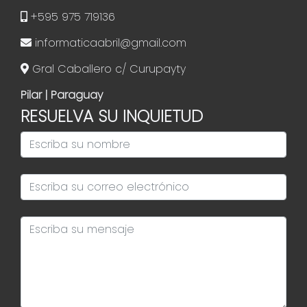
+595 975 719136
informaticaabril@gmail.com
Gral Caballero c/ Curupayty
Pilar | Paraguay
RESUELVA SU INQUIETUD